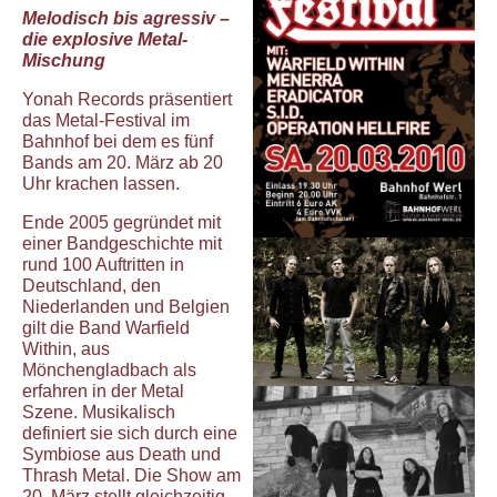
Melodisch bis agressiv –
die explosive Metal-
Mischung
Yonah Records präsentiert
das Metal-Festival im
Bahnhof bei dem es fünf
Bands am 20. März ab 20
Uhr krachen lassen.
Ende 2005 gegründet mit
einer Bandgeschichte mit
rund 100 Auftritten in
Deutschland, den
Niederlanden und Belgien
gilt die Band Warfield
Within, aus
Mönchengladbach als
erfahren in der Metal
Szene. Musikalisch
definiert sie sich durch eine
Symbiose aus Death und
Thrash Metal. Die Show am
20. März stellt gleichzeitig