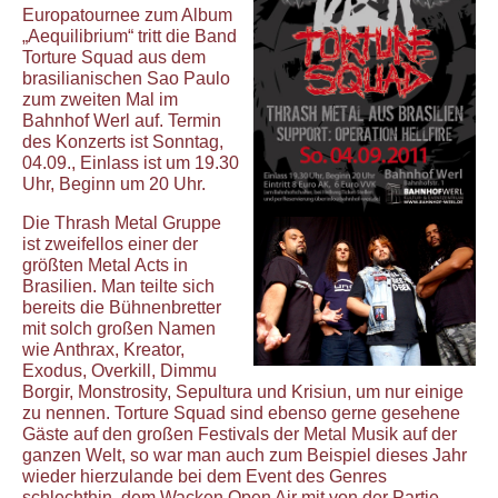
Europatournee zum Album
„Aequilibrium“ tritt die Band
Torture Squad aus dem
brasilianischen Sao Paulo
zum zweiten Mal im
Bahnhof Werl auf. Termin
des Konzerts ist Sonntag,
04.09., Einlass ist um 19.30
Uhr, Beginn um 20 Uhr.
Die Thrash Metal Gruppe
ist zweifellos einer der
größten Metal Acts in
Brasilien. Man teilte sich
bereits die Bühnenbretter
mit solch großen Namen
wie Anthrax, Kreator,
Exodus, Overkill, Dimmu
Borgir, Monstrosity, Sepultura und Krisiun, um nur einige
zu nennen. Torture Squad sind ebenso gerne gesehene
Gäste auf den großen Festivals der Metal Musik auf der
ganzen Welt, so war man auch zum Beispiel dieses Jahr
wieder hierzulande bei dem Event des Genres
schlechthin, dem Wacken Open Air mit von der Partie.