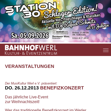
Zum Hauptinhalt springen
VERANSTALTUNGEN
Der MusiKultur Werl e.V. präsentiert:
DO. 26.12.2013
BENEFIZKONZERT
Das jährliche Live-Event
zur Weihnachtszeit!
Wer das traditionelle Benefizkonzert im Werler