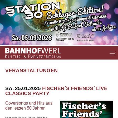
Zum Hauptinhalt springen
VERANSTALTUNGEN
SA. 25.01.2025
FISCHER´S FRIENDS´ LIVE
CLASSICS PARTY
Coversongs und Hits aus
den letzten 50 Jahren
Nach
fünf langen Jahren
Jahr
des