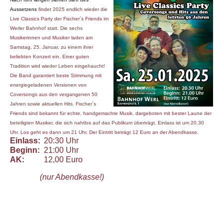
A
ussetzen
s
findet 202
5
e
ndlich
wieder
die
Live Classics Party der Fischer´s Friends im
Werler Bahnhof statt. Die sechs
Musikerinnen und Musiker laden am
Samstag,
25
. Januar, zu
einem
ihre
r
beliebten
Konzert ein.
Einer guten
Tradition
wird wieder Leben eingehaucht
!
Die Band garantiert beste Stimmung mit
energiegeladenen Versionen von
Coversongs aus den vergangenen 50
Jahren
sowie aktuellen Hits. Fischer´s
Friends sind bekannt für echte, handgemachte Musik, dargeboten mit bester Laune der
beteiligten Musiker, die sich nahtlos auf das Publikum überträgt. Einlass ist um 20.30
Uhr. Los geht es dann um 21 Uhr.
Der Eintritt beträgt 12 Euro an der Abendkasse
.
Einlass:
20:30 Uhr
Beginn:
21:00 Uhr
AK:
12,00 Euro
(nur Abendkasse!)