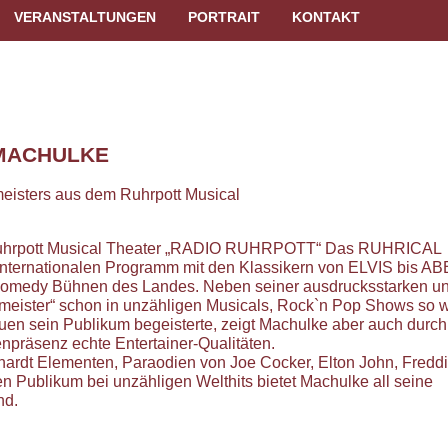
VERANSTALTUNGEN
PORTRAIT
KONTAKT
MACHULKE
sters aus dem Ruhrpott Musical
 Ruhrpott Musical Theater „RADIO RUHRPOTT“ Das RUHRICAL
 internationalen Programm mit den Klassikern von ELVIS bis A
 Comedy Bühnen des Landes. Neben seiner ausdrucksstarken u
meister“ schon in unzähligen Musicals, Rock`n Pop Shows so 
n sein Publikum begeisterte, zeigt Machulke aber auch durch
präsenz echte Entertainer-Qualitäten.
rdt Elementen, Paraodien von Joe Cocker, Elton John, Fredd
 Publikum bei unzähligen Welthits bietet Machulke all seine
nd.