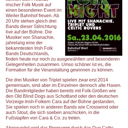
irischer Folk Musik auf
einen besonderen Event im
Werler Bahnhof freuen. Ab
20 Uhr stehen gleich drei
Bands dieser Stilrichtung
live auf der Bühne. Die
Musiker von Shanachie,
jahrelang eine der
bekanntesten Irish Folk
Bands Deutschlands,
finden heute nur noch zu ausgewählten und besonderen
Gelegenheiten zusammen. Umso schöner ist es, die
Formation für die Veranstaltung gewinnen zu können.
Die drei Musiker von Triplet spielen zwar erst 2014
gemeinsam, sind aber im Einzelnen dennoch alte Hasen.
Die Bandmitglieder haben bereits mit Folk-Größen wie
den Old Blind Dogs aus Schottland oder den deutschen
Vorzeige-Irish-Folkern Cara auf der Bühne gestanden.
Sie spielen noch in anderen Bands wie Crosswind oder
auch Stout, die sich soeben anschicken, in die
Fußstapfen von Cara & Co. zu treten.
Abgerundet wird das Programm durch das Duo Celtic