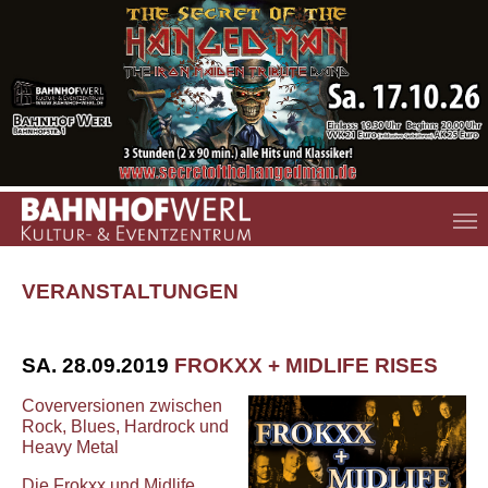
Zum Hauptinhalt springen
VERANSTALTUNGEN
SA. 28.09.2019
FROKXX + MIDLIFE RISES
Coverversionen zwischen
Rock, Blues, Hardrock und
Heavy Metal
Die Frokxx und Midlife