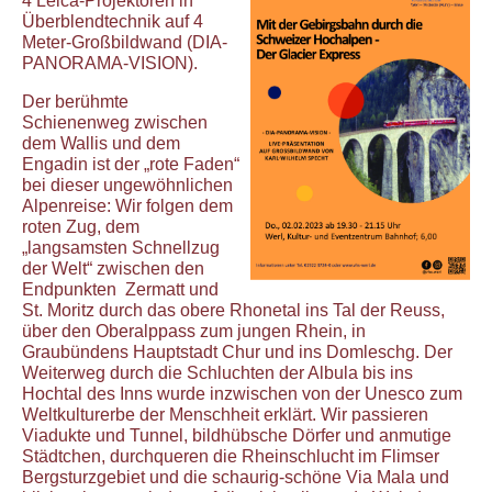
4 Leica-Projektoren in
Überblendtechnik auf 4
Meter-Großbildwand (DIA-
PANORAMA-VISION).
Der berühmte
Schienenweg zwischen
dem Wallis und dem
Engadin ist der „rote Faden“
bei dieser ungewöhnlichen
Alpenreise: Wir folgen dem
roten Zug, dem
„langsamsten Schnellzug
der Welt“ zwischen den
Endpunkten Zermatt und
St. Moritz durch das obere Rhonetal ins Tal der Reuss,
über den Oberalppass zum jungen Rhein, in
Graubündens Hauptstadt Chur und ins Domleschg. Der
Weiterweg durch die Schluchten der Albula bis ins
Hochtal des Inns wurde inzwischen von der Unesco zum
Weltkulturerbe der Menschheit erklärt. Wir passieren
Viadukte und Tunnel, bildhübsche Dörfer und anmutige
Städtchen, durchqueren die Rheinschlucht im Flimser
Bergsturzgebiet und die schaurig-schöne Via Mala und