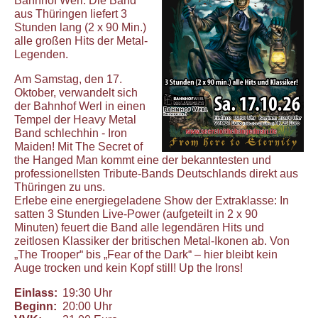
Bahnhof Werl. Die Band
aus Thüringen liefert 3
Stunden lang (2 x 90 Min.)
alle großen Hits der Metal-
Legenden.
Am Samstag, den 17.
Oktober, verwandelt sich
der Bahnhof Werl in einen
Tempel der Heavy Metal
Band schlechhin - Iron
Maiden! Mit The Secret of
the Hanged Man kommt eine der bekanntesten und
professionellsten Tribute-Bands Deutschlands direkt aus
Thüringen zu uns.
Erlebe eine energiegeladene Show der Extraklasse: In
satten 3 Stunden Live-Power (aufgeteilt in 2 x 90
Minuten) feuert die Band alle legendären Hits und
zeitlosen Klassiker der britischen Metal-Ikonen ab. Von
„The Trooper“ bis „Fear of the Dark“ – hier bleibt kein
Auge trocken und kein Kopf still! Up the Irons!
Einlass:
19:30 Uhr
Beginn:
20:00 Uhr