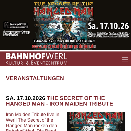
Zum Hauptinhalt springen
VERANSTALTUNGEN
SA. 17.10.2026
THE SECRET OF THE
HANGED MAN - IRON MAIDEN TRIBUTE
Iron Maiden Tribute live in
Werl! The Secret of the
Hanged Man rocken den