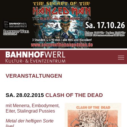
Zum Hauptinhalt springen
VERANSTALTUNGEN
SA. 28.02.2015
CLASH OF THE DEAD
mit Menerra, Embodyment,
Eiter, Stalingrad Pussies
Metal der heftigen Sorte
live!