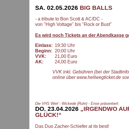
SA. 02.05.2026
BIG BALLS
- a tribute to Bon Scott & AC/DC -
von "High Voltage" bis "Rock or Bust"
Es wird noch Tickets an der Abendkasse g
Einlass:
19:30 Uhr
Beginn:
20:00 Uhr
VVK:
21,00 Euro
AK:
24,00 Euro
VVK inkl. Gebühren (bei der Stadtinf
online über www.hellwegticket.de so
Die VHS Werl - Wickede (Ruhr) - Ense präsentiert:
DO. 23.04.2026
„IRGENDWO AUF 
GLÜCK!“
Das Duo Zacher-Schiefer at its best!