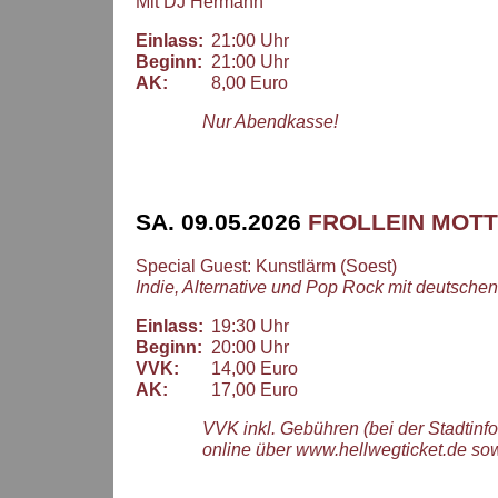
Mit DJ Hermann
Einlass:
21:00 Uhr
Beginn:
21:00 Uhr
AK:
8,00 Euro
Nur Abendkasse!
SA. 09.05.2026
FROLLEIN MOTT
Special Guest: Kunstlärm (Soest)
Indie, Alternative und Pop Rock mit deutsche
Einlass:
19:30 Uhr
Beginn:
20:00 Uhr
VVK:
14,00 Euro
AK:
17,00 Euro
VVK inkl. Gebühren (bei der Stadtinf
online über www.hellwegticket.de so