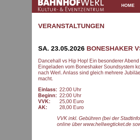
HOME
VERANSTALTUNGEN
SA. 23.05.2026
BONESHAKER V
Dancehall vs Hip Hop! Ein besonderer Abend w
Eingeladen vom Boneshaker Soundsystem kom
nach Werl. Anlass sind gleich mehrere Jubilä
macht.
Einlass:
22:00 Uhr
Beginn:
22:00 Uhr
VVK:
25,00 Euro
AK:
28,00 Euro
VVK inkl. Gebühren (bei der Stadtinf
online über www.hellwegticket.de so