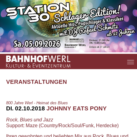
Zum Hauptinhalt springen
VERANSTALTUNGEN
800 Jahre Werl - Heimat des Blues
DI. 02.10.2018
JOHNNY EATS PONY
Rock, Blues und Jazz
Support: Maze (Country/Rock/Soul/Funk, Herdecke)
Ihren gewohnten und beliebten Mix aus Rock, Blues und