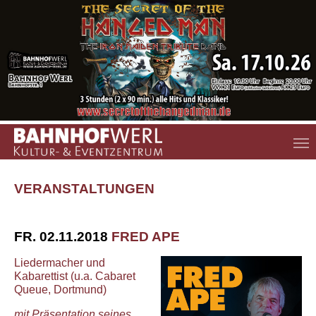
Zum Hauptinhalt springen
VERANSTALTUNGEN
FR. 02.11.2018
FRED APE
Liedermacher und
Kabarettist (u.a. Cabaret
Queue, Dortmund)
mit Präsentation seines