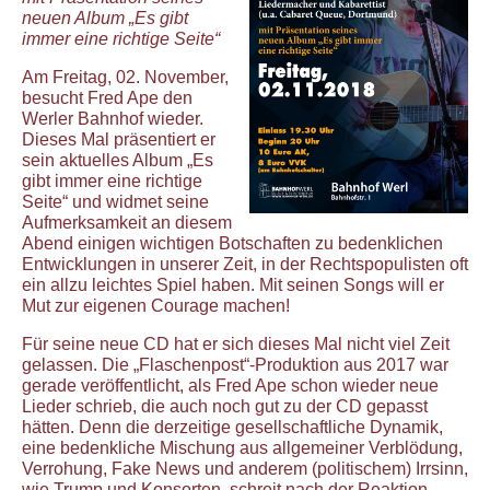
neuen Album „Es gibt
immer eine richtige Seite“
Am Freitag, 02. November,
besucht Fred Ape den
Werler Bahnhof wieder.
Dieses Mal präsentiert er
sein aktuelles Album „Es
gibt immer eine richtige
Seite“ und widmet seine
Aufmerksamkeit an diesem
Abend einigen wichtigen Botschaften zu bedenklichen
Entwicklungen in unserer Zeit, in der Rechtspopulisten oft
ein allzu leichtes Spiel haben. Mit seinen Songs will er
Mut zur eigenen Courage machen!
Für seine neue CD hat er sich dieses Mal nicht viel Zeit
gelassen. Die „Flaschenpost“-Produktion aus 2017 war
gerade veröffentlicht, als Fred Ape schon wieder neue
Lieder schrieb, die auch noch gut zu der CD gepasst
hätten. Denn die derzeitige gesellschaftliche Dynamik,
eine bedenkliche Mischung aus allgemeiner Verblödung,
Verrohung, Fake News und anderem (politischem) Irrsinn,
wie Trump und Konsorten, schreit nach der Reaktion