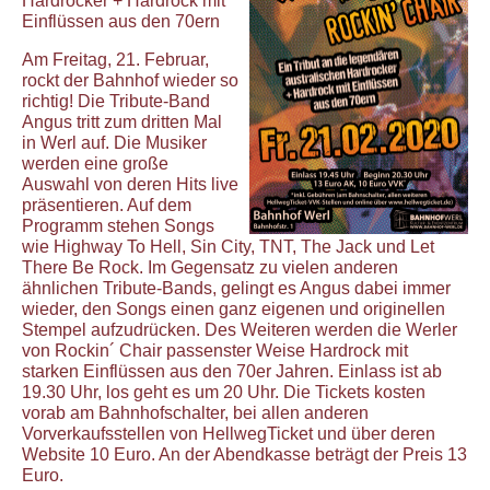
Hardrocker + Hardrock mit
Einflüssen aus den 70ern
Am Freitag, 21. Februar,
rockt der Bahnhof wieder so
richtig! Die Tribute-Band
Angus tritt zum dritten Mal
in Werl auf. Die Musiker
werden eine große
Auswahl von deren Hits live
präsentieren. Auf dem
Programm stehen Songs
wie Highway To Hell, Sin City, TNT, The Jack und Let
There Be Rock. Im Gegensatz zu vielen anderen
ähnlichen Tribute-Bands, gelingt es Angus dabei immer
wieder, den Songs einen ganz eigenen und originellen
Stempel aufzudrücken. Des Weiteren werden die Werler
von Rockin´ Chair passenster Weise Hardrock mit
starken Einflüssen aus den 70er Jahren. Einlass ist ab
19.30 Uhr, los geht es um 20 Uhr. Die Tickets kosten
vorab am Bahnhofschalter, bei allen anderen
Vorverkaufsstellen von HellwegTicket und über deren
Website 10 Euro. An der Abendkasse beträgt der Preis 13
Euro.