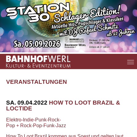
Zum Hauptinhalt springen
VERANSTALTUNGEN
SA. 09.04.2022
HOW TO LOOT BRAZIL &
LOCTIDE
Elektro-Indie-Punk-Rock-
Pop + Rock-Pop-Funk-Jazz
How To Loot Brazil kommen aus Soest und gelten laut