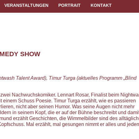
VERANSTALTUNGEN
PORTRAIT
KONTAKT
OMEDY SHOW
ghtwash Talent Award), Timur Turga (aktuelles Programm „Blind
zwei Nachwuchskomiker. Lennart Rosar, Finalist beim Nightw
t einem Schuss Poesie. Timur Turga erzählt, wie es passieren
rlieren, nicht aber seinen Humor. Was seine Augen nicht mehr
ildern in seinem Kopf, die er auf der Bühne beschreibt und dami
und erzählt Geschichten, die Wimmelbilder sind des alltäglic
opfschuss. Mal erzählt, mal gesungen nimmt er alles und jede