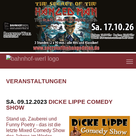
Zum Hauptinhalt springen
VERANSTALTUNGEN
SA. 09.12.2023
DICKE LIPPE COMEDY
SHOW
Stand up, Zauberei und
Funny Poetry - das ist die
letzte Mixed Comedy Show