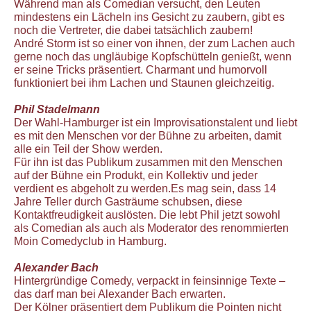
Während man als Comedian versucht, den Leuten
mindestens ein Lächeln ins Gesicht zu zaubern, gibt es
noch die Vertreter, die dabei tatsächlich zaubern!
André Storm ist so einer von ihnen, der zum Lachen auch
gerne noch das ungläubige Kopfschütteln genießt, wenn
er seine Tricks präsentiert. Charmant und humorvoll
funktioniert bei ihm Lachen und Staunen gleichzeitig.
Phil Stadelmann
Der Wahl-Hamburger ist ein Improvisationstalent und liebt
es mit den Menschen vor der Bühne zu arbeiten, damit
alle ein Teil der Show werden.
Für ihn ist das Publikum zusammen mit den Menschen
auf der Bühne ein Produkt, ein Kollektiv und jeder
verdient es abgeholt zu werden.Es mag sein, dass 14
Jahre Teller durch Gasträume schubsen, diese
Kontaktfreudigkeit auslösten. Die lebt Phil jetzt sowohl
als Comedian als auch als Moderator des renommierten
Moin Comedyclub in Hamburg.
Alexander Bach
Hintergründige Comedy, verpackt in feinsinnige Texte –
das darf man bei Alexander Bach erwarten.
Der Kölner präsentiert dem Publikum die Pointen nicht