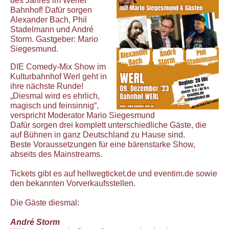
des Jahres im Werler
Bahnhof! Dafür sorgen
Alexander Bach, Phil
Stadelmann und André
Storm. Gastgeber: Mario
Siegesmund.
DIE Comedy-Mix Show im
Kulturbahnhof Werl geht in
ihre nächste Runde!
„Diesmal wird es ehrlich,
magisch und feinsinnig“,
verspricht Moderator Mario Siegesmund
Dafür sorgen drei komplett unterschiedliche Gäste, die
auf Bühnen in ganz Deutschland zu Hause sind.
Beste Voraussetzungen für eine bärenstarke Show,
abseits des Mainstreams.
Tickets gibt es auf hellwegticket.de und eventim.de sowie
den bekannten Vorverkaufsstellen.
Die Gäste diesmal:
André Storm