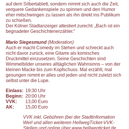
auf dem Silbertablett, sondern nimmt sich auch die Zeit,
verquere Gedankenspiele zu spinnen und den Humor
eher mitschwingen zu lassen als ihn direkt ins Publikum
zu schießen.
Der Kölner Stadtanzeiger attestiert zurecht: „Bach ist ein
begnadeter Geschichtenerzähler.“
Mario Siegesmund
(Moderation)
Auch er macht Comedy im Stehen und schreckt auch
nicht davor zurück, eine Gitarre als komisches
Druckmittel einzusetzen. Seine Geschichten sind
Wimmelbilder unseres alltäglichen Wahnsinns – von der
kleinen Macke bis zum Kopfschuss. Mal erzählt, mal
gesungen nimmt er alles und jeden und nicht zuletzt sich
selbst unter die Lupe.
Einlass:
19:30 Uhr
Beginn:
20:00 Uhr
VVK:
13,00 Euro
AK:
15,00 Euro
VVK inkl. Gebühren (bei der Stadtinformation
Werl und allen weiteren HellwegTicket-VVK-
Stellen und online über www.hellwegticket.de